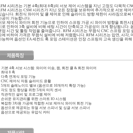
RFM 시리즈는
기본 4축(최대 8축)의 서보 제어 시스템을 지닌 고정도 다목적 C
RFM 시리즈는 CSM 시리즈가 지닌 모든 장점을 보유하며 추가적으로 서보 제어
있습니다. 회전식 와이어 및 큘 제어로 인해 슬라이드 방향 제한이 사라짐으로써
가공이 가능합니다.
서보 제어식 와이어 회전 기능으로 인하여 스프링 가공 시 와이어 방향을 회전시킬
이로 인하여 3축 설비에 비해 세팅 시간이 단축되고 가공성이 크게 향상됩니다. 
셋업 시간 및 툴링 작업을 줄여줍니다.. RFM 시리즈는 무캠식 CNC 스프링 포밍
그에 비하여 가격은 무캠식 설비에 비해 저렴합니다. RFM 시리즈는 압연, 사각,
가능하며 옵션인 EA 세컨드 훅 포밍 스테이션은 인장 스프링의 고속 생산을 위해
●
기본 4축 서보 시스템: 와이어 이송, 캠, 회전 큘 & 회전 와이어
최대 8 축
다축 연계식 포밍 기능
CNC 제어식 자동 슬라이드 윤활
5개의 솔레노이드 밸브 (옵션으로 10개까지 확장 가능)
각도 정도 향상을 위한 5개의 터치 센서
직관적인 설비 및 프로그램 제어
손쉬운 유지관리를 위한 스마트 IO 시스템
복잡한 3차원 가공에 적합한 서보 제어식 와이어 회전 기능
옵션으로 제공되는 듀얼 서보 스피너 및 싱글 서보 스피너
옵션으로 제공되는 유압식 커터